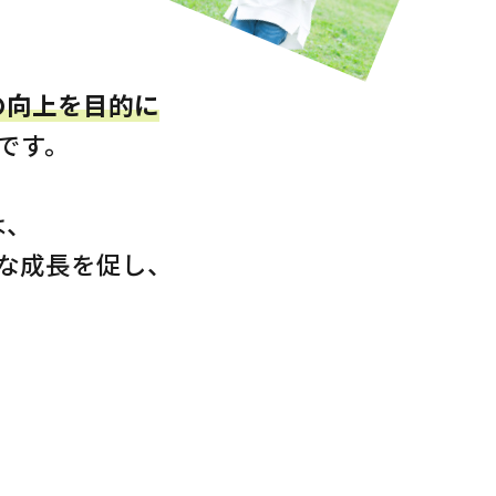
の向上を目的に
です。
は、
な成長を促し、