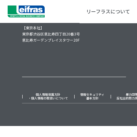
リーフラスについて
リーフラス株式会社
【東京本社】
東京都渋谷区恵比寿四丁目20番3号
恵比寿ガーデンプレイスタワー20F
個人情報保護方針
情報セキュリティ
暴力団
・個人情報の取扱いについて
基本方針
反社会的勢力