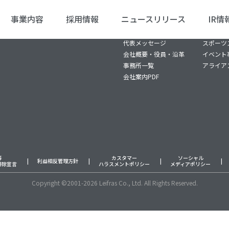
事業内容
採用情報
ニュースリリース
IR情
リーフラスについて
事業内容/
代表メッセージ
スポーツ
会社概要・役員・沿革
イベント
事務所一覧
アライア
会社案内PDF
等
カスタマー
ソーシャル
利益相反管理方針
排除宣言
ハラスメントポリシー
メディアポリシー
Copyright ©2001-2026 Leifras Co., Ltd. All Rights Reserved.