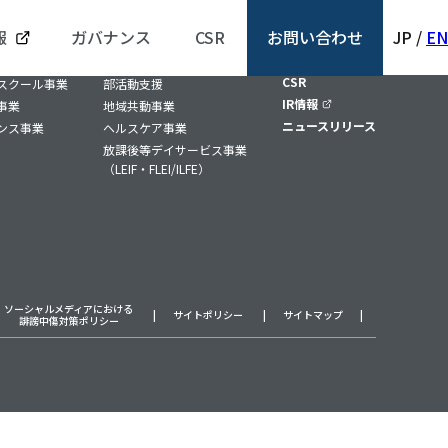
報
ガバナンス
CSR
お問い合わせ
JP
/
EN
SPORTS
事業内容/SOCIAL
採用情報
CSR
スクール事業
部活動支援
IR情報
事業
地域共動事業
ニュースリリース
ンス事業
ヘルスケア事業
放課後等デイサービス事業
（
LEIF
・
FLEI/ILFE
）
ソーシャルメディアにおける
サイトポリシー
サイトマップ
誹謗中傷対策ポリシー