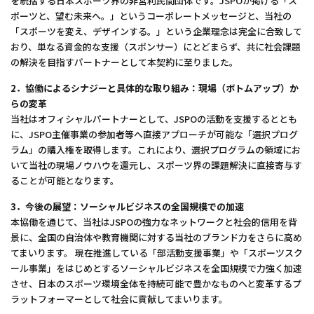
を統括する日本スポーツ界の非営利民間団体です。JSPOが掲げる「ス
ポーツと、望む未来へ。」というコーポレートメッセージと、当社の
「スポーツを変え、デザインする。」という企業理念は完全に合致して
おり、単なる資金的な支援（スポンサー）にとどまらず、共に社会課題
の解決を目指すパートナーとして本契約に至りました。
2．協働によるシナジーと具体的な取り組み：現場（ボトムアップ）か
らの変革
当社はオフィシャルパートナーとして、JSPOの活動を支援するととも
に、JSPO主催事業の参加者等へ直接アプローチが可能な「選択プログ
ラム」の購入権を取得します。これにより、選択プログラムの領域にお
いて当社の現場ノウハウを還元し、スポーツ界の課題解決に直接寄与す
ることが可能となります。
3．今後の展望：ソーシャルビジネスの全国規模での加速
本協働を通じて、当社はJSPOの強力なネットワークと社会的信用を背
景に、全国の自治体や教育機関に対する当社のブランド力をさらに高め
てまいります。 現在推進している「部活動支援事業」や「スポーツスク
ール事業」をはじめとするソーシャルビジネスを全国規模で力強く加速
させ、日本のスポーツ環境全体を持続可能で豊かなものへと変革するプ
ラットフォーマーとして社会に貢献してまいります。