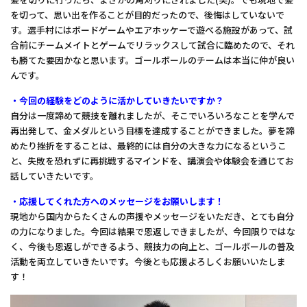
を切って、思い出を作ることが目的だったので、後悔はしていないで
す。選手村にはボードゲームやエアホッケーで遊べる施設があって、試
合前にチームメイトとゲームでリラックスして試合に臨めたので、それ
も勝てた要因かなと思います。ゴールボールのチームは本当に仲が良い
んです。
・今回の経験をどのように活かしていきたいですか？
自分は一度諦めて競技を離れましたが、そこでいろいろなことを学んで
再出発して、金メダルという目標を達成することができました。夢を諦
めたり挫折をすることは、最終的には自分の大きな力になるというこ
と、失敗を恐れずに再挑戦するマインドを、講演会や体験会を通じてお
話していきたいです。
・応援してくれた方へのメッセージをお願いします！
現地から国内からたくさんの声援やメッセージをいただき、とても自分
の力になりました。今回は結果で恩返しできましたが、今回限りではな
く、今後も恩返しができるよう、競技力の向上と、ゴールボールの普及
活動を両立していきたいです。今後とも応援よろしくお願いいたしま
す！