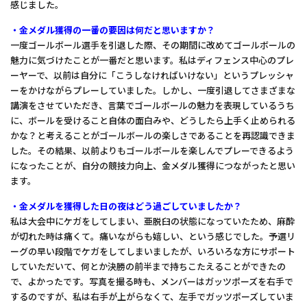
感じました。
・金メダル獲得の一番の要因は何だと思いますか？
一度ゴールボール選手を引退した際、その期間に改めてゴールボールの
魅力に気づけたことが一番だと思います。私はディフェンス中心のプレ
ーヤーで、以前は自分に「こうしなければいけない」というプレッシャ
ーをかけながらプレーしていました。しかし、一度引退してさまざまな
講演をさせていただき、言葉でゴールボールの魅力を表現しているうち
に、ボールを受けること自体の面白みや、どうしたら上手く止められる
かな？と考えることがゴールボールの楽しさであることを再認識できま
した。その結果、以前よりもゴールボールを楽しんでプレーできるよう
になったことが、自分の競技力向上、金メダル獲得につながったと思い
ます。
・金メダルを獲得した日の夜はどう過ごしていましたか？
私は大会中にケガをしてしまい、亜脱臼の状態になっていたため、麻酔
が切れた時は痛くて。痛いながらも嬉しい、という感じでした。予選リ
ーグの早い段階でケガをしてしまいましたが、いろいろな方にサポート
していただいて、何とか決勝の前半まで持ちこたえることができたの
で、よかったです。写真を撮る時も、メンバーはガッツポーズを右手で
するのですが、私は右手が上がらなくて、左手でガッツポーズしていま