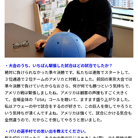
・大会のうち、いちばん緊張した試合はどの試合でしたか？
絶対に負けられなかった準々決勝です。私たちは連敗でスタートして、
３位通過で２位チームのアメリカと対戦しました。前回の東京大会では
準々決勝で負けていたからなおさら、何が何でも勝つという気持ちで、
アメリカ戦は緊張しましたね。アメリカは観客の声援もすごく大きく
て。会場全体の「USA」コールを聴いて、ますます盛り上がりました。
私はアウェーの中で試合をするのが好きで、この巨人を倒してやろうと
いう気持ちが湧くんですよね。アメリカは強くて、試合にかける気合も
全然違うので、だからこそ倒してやろうと思いました。
・パリの選手村での思い出を教えてください。
髪を切りに行ったら、まさかの角刈りにされました(笑)。でも現地で髪