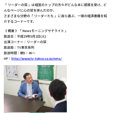
「 リーダーの栞 」は経営のトップの方々がどんな本に感銘を受け、ど
んなページに心の栞を挟んだのか、
さまざまな分野の「 リーダーたち 」に自ら選ぶ、一冊の経済書籍を紹
介するコーナーです。
《 概要 》「 Newsモーニングサテライト 」
放送日：平成29年5月2日(火)
出演コーナー：リーダーの栞
放送局：TV東京系列
放送時間：朝5：45～
HP：
http://www.tv-tokyo.co.jp/nms/