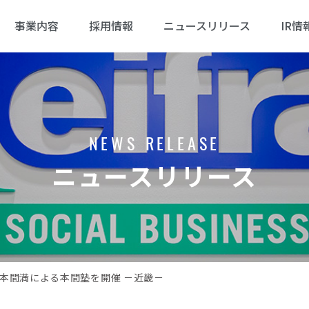
事業内容
採用情報
ニュースリリース
IR情
NEWS RELEASE
ニュースリリース
本間満による本間塾を開催 －近畿－