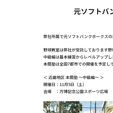
元ソフトバ
弊社所属で元ソフトバンクホークスの
野球教室は弊社が受託しております野
中級編は基本練習からレベルアップし
本間塾は全国7都市での開催を予定し
＜ 近畿地区 本間塾 ～中級編～ ＞
開催日：11月5日（土）
会場 ：万博記念公園スポーツ広場