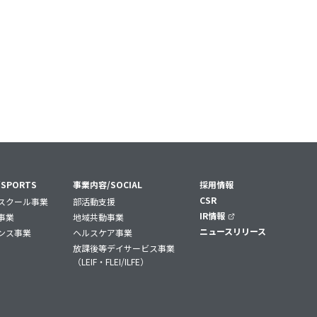
SPORTS
事業内容/SOCIAL
採用情報
CSR
スクール事業
部活動支援
IR情報
事業
地域共動事業
ニュースリリース
ンス事業
ヘルスケア事業
放課後等デイサービス事業
（
LEIF
・
FLEI/ILFE
）