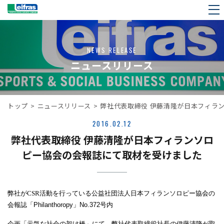
NEWS RELEASE
ニュースリリース
トップ
>
ニュースリリース
>
弊社代表取締役 伊藤清隆が日本フィラ
2016.02.12
弊社代表取締役 伊藤清隆が日本フィランソロ
ピー協会の会報誌にて取材を受けました
弊社がCSR活動を行っている公益社団法人日本フィランソロピー協会の
会報誌「
Philanthoropy
」
No.372
号内
企画「元気な社会の架け橋」にて、弊社代表取締役社長の伊藤清隆が取