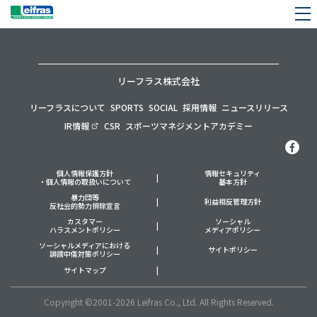
リーフラス株式会社
リーフラスについて
SPORTS
SOCIAL
採用情報
ニュースリリース
IR情報
CSR
スポーツマネジメントアカデミー
個人情報保護方針
情報セキュリティ
・個人情報の取扱いについて
基本方針
暴力団等
利益相反管理方針
反社会的勢力排除宣言
カスタマー
ソーシャル
ハラスメントポリシー
メディアポリシー
ソーシャルメディアにおける
サイトポリシー
誹謗中傷対策ポリシー
サイトマップ
Copyright ©2001-2026 Leifras Co., Ltd. All Rights Reserved.